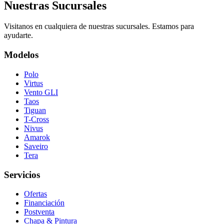
Nuestras Sucursales
Visitanos en cualquiera de nuestras sucursales. Estamos para
ayudarte.
Modelos
Polo
Virtus
Vento GLI
Taos
Tiguan
T-Cross
Nivus
Amarok
Saveiro
Tera
Servicios
Ofertas
Financiación
Postventa
Chapa & Pintura