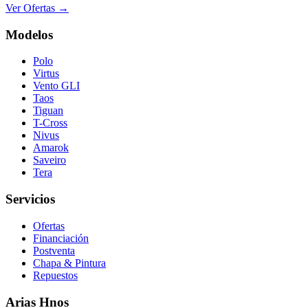
Ver Ofertas →
Modelos
Polo
Virtus
Vento GLI
Taos
Tiguan
T-Cross
Nivus
Amarok
Saveiro
Tera
Servicios
Ofertas
Financiación
Postventa
Chapa & Pintura
Repuestos
Arias Hnos