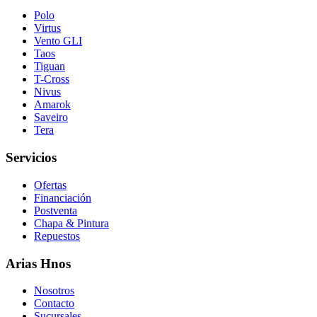
Polo
Virtus
Vento GLI
Taos
Tiguan
T-Cross
Nivus
Amarok
Saveiro
Tera
Servicios
Ofertas
Financiación
Postventa
Chapa & Pintura
Repuestos
Arias Hnos
Nosotros
Contacto
Sucursales